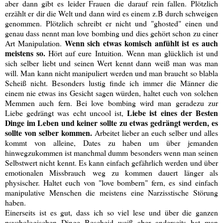
aber dann gibt es leider Frauen die darauf rein fallen. Plötzlich
erzählt er dir die Welt und dann wird es einem z.B durch schweigen
genommen. Plötzlich schreibt er nicht und "ghosted" einen und
genau dass nennt man love bombing und dies gehört schon zu einer
Wenn sich etwas komisch anfühlt ist es auch
Art Manipulation.
meistens so.
Hört auf eure Intuition. Wenn man glücklich ist und
sich selber liebt und seinen Wert kennt dann weiß man was man
will. Man kann nicht manipuliert werden und man braucht so blabla
Scheiß nicht. Besonders lustig finde ich immer die Männer die
einem nie etwas ins Gesicht sagen würden, haltet euch von solchen
Memmen auch fern. Bei love bombing wird man geradezu zur
Liebe ist eines der Besten
Liebe gedrängt was echt uncool ist,
Dinge im Leben und keiner sollte zu etwas gedrängt werden, es
sollte von selber kommen.
Arbeitet lieber an euch selber und alles
kommt von alleine, Dates zu haben um über jemanden
hinwegzukommen ist manchmal dumm besonders wenn man seinen
Selbstwert nicht kennt. Es kann einfach gefährlich werden und über
emotionalen Missbrauch weg zu kommen dauert länger als
physischer. Haltet euch von "love bombern" fern, es sind einfach
manipulative Menschen die meistens eine Narzisstische Störung
haben.
Einerseits ist es gut, dass ich so viel lese und über die ganzen
psychologischen Dinge Bescheid weiß aber anderseits hat man