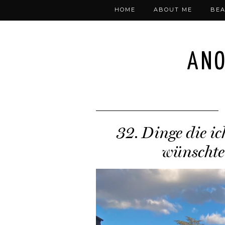
HOME
ABOUT ME
BEA
ANO
32. Dinge die i
wünschte 