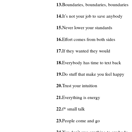
13.
Boundaries, boundaries, boundaries
14.
It’s not your job to save anybody
15.
Never lower your standards
16.
Effort comes from both sides
17.
If they wanted they would
18.
Everybody has time to text back
19.
Do stuff that make you feel happy
20.
Trust your intuition
21.
Everything is energy
22.
f* small talk
23.
People come and go
24.
You don’t owe anything to anybody