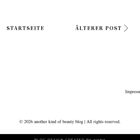
STARTSEITE
ÄLTERER POST
Impres
©
2026
another kind of beauty blog
| All rights reserved.
BLOG DESIGN CREATED BY
pipdig