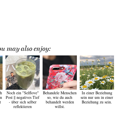
ou may also enjoy:
ch
Noch ein "Selflove"
Behandele Menschen
In einer Beziehung
n
Post || negatives Tief
so, wie du auch
sein nur um in einer
t
- über sich selber
behandelt werden
Beziehung zu sein.
reflektieren
willst.