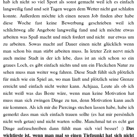
hab ich nicht so viel Sport als sonst gemacht weil ich es einfach
langweilig fand und seit Tagen wegen dem Wetter nicht gut schlafen
konnte. Außerdem möchte ich einen neuen Job finden aber habe
diese Woche fast keine Bewerbung geschrieben weil ich
schlichtweg alle Angebote langweilig fand und ich möchte etwas
arbeiten was Spaß macht und mich fordert und nicht nur etwas um
zu arbeiten. Sowas macht auf Dauer einen nicht glücklich wenn
man schon bis man stirbt arbeiten muss. In letzter Zeit nervt mich
auch meine Stadt in der ich lebe, dass ist an sich schon so ein
graues Loch, es gibt einfach nichts und um ein Fleckchen Natur zu
sehen muss man weiter weg fahren. Diese Stadt fühlt sich plötzlich
für mich wie ein Spiel an, wo man läuft und plötzlich seine Grenze
erreicht und einfach nicht weiter kann. Achjaaa, Leute als ob ich
nicht weiß was das Beste wäre, wenn man keine Motivation hat
muss man sich zwingen Dinge zu tun, denn Motivation kann auch
nie kommen. Als ich mir die Piercings stechen lassen habe, habe ich
gemerkt dass man sich einfach trauen sollte (es hat mir persönlich
nicht weh getan) und nicht warten sollte. Manchmal tut es echt gut
Das
Dinge aufzuschreiben dann fühlt man sich viel besser! :)
wichtigste ist, wenn man mal so einen Tiefpunkt hat sich nicht