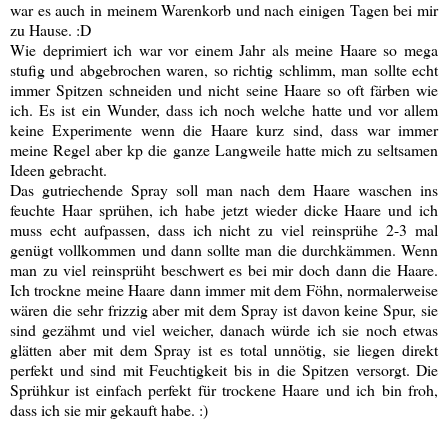
war es auch in meinem Warenkorb und nach einigen Tagen bei mir
zu Hause. :D
Wie deprimiert ich war vor einem Jahr als meine Haare so mega
stufig und abgebrochen waren, so richtig schlimm, man sollte echt
immer Spitzen schneiden und nicht seine Haare so oft färben wie
ich. Es ist ein Wunder, dass ich noch welche hatte und vor allem
keine Experimente wenn die Haare kurz sind, dass war immer
meine Regel aber kp die ganze Langweile hatte mich zu seltsamen
Ideen gebracht.
Das gutriechende Spray soll man nach dem Haare waschen ins
feuchte Haar sprühen, ich habe jetzt wieder dicke Haare und ich
muss echt aufpassen, dass ich nicht zu viel reinsprühe 2-3 mal
genügt vollkommen und dann sollte man die durchkämmen. Wenn
man zu viel reinsprüht beschwert es bei mir doch dann die Haare.
Ich trockne meine Haare dann immer mit dem Föhn, normalerweise
wären die sehr frizzig aber mit dem Spray ist davon keine Spur, sie
sind gezähmt und viel weicher, danach würde ich sie noch etwas
glätten aber mit dem Spray ist es total unnötig, sie liegen direkt
perfekt und sind mit Feuchtigkeit bis in die Spitzen versorgt. Die
Sprühkur ist einfach perfekt für trockene Haare und ich bin froh,
dass ich sie mir gekauft habe. :)