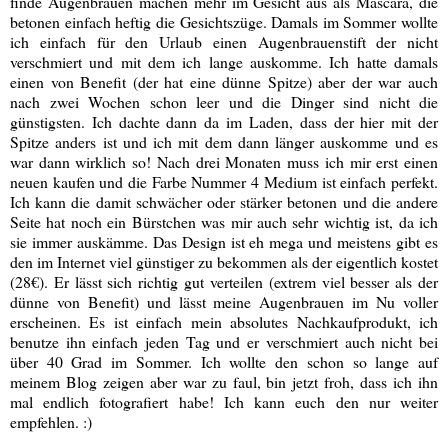
finde Augenbrauen machen mehr im Gesicht aus als Mascara, die
betonen einfach heftig die Gesichtszüge. Damals im Sommer wollte
ich einfach für den Urlaub einen Augenbrauenstift der nicht
verschmiert und mit dem ich lange auskomme. Ich hatte damals
einen von Benefit (der hat eine dünne Spitze) aber der war auch
nach zwei Wochen schon leer und die Dinger sind nicht die
günstigsten. Ich dachte dann da im Laden, dass der hier mit der
Spitze anders ist und ich mit dem dann länger auskomme und es
war dann wirklich so! Nach drei Monaten muss ich mir erst einen
neuen kaufen und die Farbe Nummer 4 Medium ist einfach perfekt.
Ich kann die damit schwächer oder stärker betonen und die andere
Seite hat noch ein Bürstchen was mir auch sehr wichtig ist, da ich
sie immer auskämme. Das Design ist eh mega und meistens gibt es
den im Internet viel günstiger zu bekommen als der eigentlich kostet
(28€). Er lässt sich richtig gut verteilen (extrem viel besser als der
dünne von Benefit) und lässt meine Augenbrauen im Nu voller
erscheinen. Es ist einfach mein absolutes Nachkaufprodukt, ich
benutze ihn einfach jeden Tag und er verschmiert auch nicht bei
über 40 Grad im Sommer. Ich wollte den schon so lange auf
meinem Blog zeigen aber war zu faul, bin jetzt froh, dass ich ihn
mal endlich fotografiert habe! Ich kann euch den nur weiter
empfehlen. :)