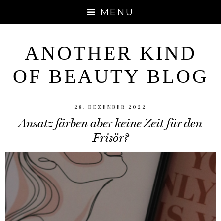
MENU
ANOTHER KIND
OF BEAUTY BLOG
28. DEZEMBER 2022
Ansatz färben aber keine Zeit für den
Frisör?