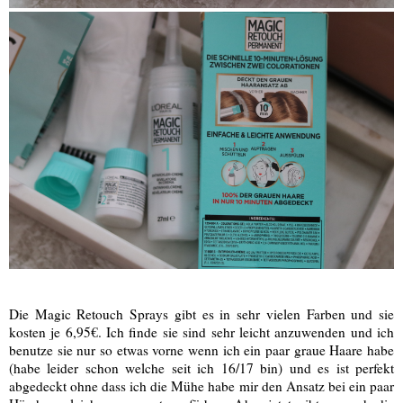
Die Magic Retouch Sprays gibt es in sehr vielen Farben und sie
kosten je 6,95€. Ich finde sie sind sehr leicht anzuwenden und ich
benutze sie nur so etwas vorne wenn ich ein paar graue Haare habe
(habe leider schon welche seit ich 16/17 bin) und es ist perfekt
abgedeckt ohne dass ich die Mühe habe mir den Ansatz bei ein paar